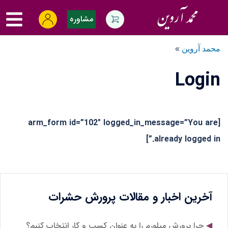
Ski
oggle
t
مشاوره
menu
conten
محمد آروین
»
Login
[arm_form id=”102″ logged_in_message=”You are
already logged in.”]
آخرین اخبار و مقالات پرورش حشرات
چرا پرورش میلورم را به عنوان کسب و کار انتخاب کنیم؟