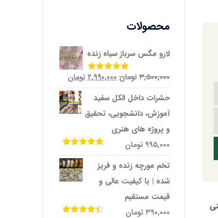
محصولات
لارو مگس سرباز سیاه زنده
قیمت
قیمت
۳,۵۰۰,۰۰۰
تومان
۲,۹۹۰,۰۰۰
تومان
امتیاز
5.00
از
5
اصلی
فعلی
حشرات داخل الکل سفید
۳,۵۰۰,۰۰۰تومان
۲,۹۹۰,۰۰۰تومان
آموزش، دانشجویی، تحقیق
بود.
است.
و پروژه‌ های هنری
۹۹۵,۰۰۰
تومان
امتیاز
5.00
از
5
تخم مورچه زنده و فریز
شده | با کیفیت عالی و
قیمت مستقیم
تی
۳۹۰,۰۰۰
تومان