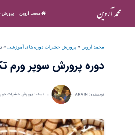
Ski
t
محمد آروین
پرورش ح
conten
محمد آروین
»
پرورش حشرات دوره های آموزشی
»
د
دوره پرورش سوپر ورم 
پرورش حشرات دوره
دسته:
نویسنده: ARVIN