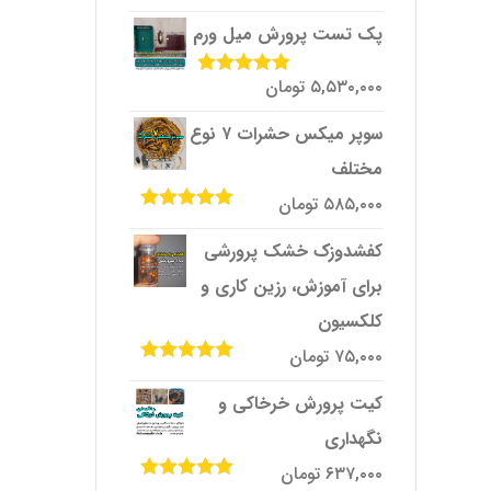
امتیاز
4.33
از 5
پک تست پرورش میل ‌ورم
۵,۵۳۰,۰۰۰
تومان
امتیاز
5.00
از
5
سوپر میکس حشرات ۷ نوع
مختلف
۵۸۵,۰۰۰
تومان
امتیاز
5.00
از
5
کفشدوزک خشک پرورشی
برای آموزش، رزین کاری و
کلکسیون
۷۵,۰۰۰
تومان
امتیاز
5.00
از
5
کیت پرورش خرخاکی و
نگهداری
۶۳۷,۰۰۰
تومان