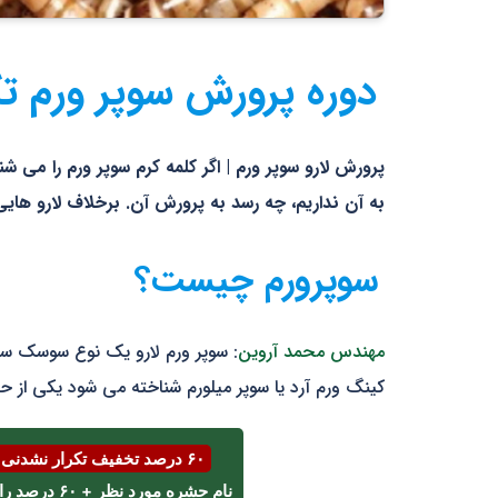
دوره پرورش سوپر ورم 
پرورش لارو سوپر ورم | اگر کلمه کرم سوپر ورم را می شن
به آن نداریم، چه رسد به پرورش آن. برخلاف لارو هایی 
سوپرورم چیست؟
مهندس محمد آروین
: سوپر ورم لارو یک نوع سوسک س
کینگ ورم آرد یا سوپر میلورم شناخته می شود یکی از حش
۶۰ درصد تخفیف تکرار نشدنی اسفند ⌛
نام حشره مورد نظر + ۶۰ درصد را با پیامک یا واتساپ به شماره