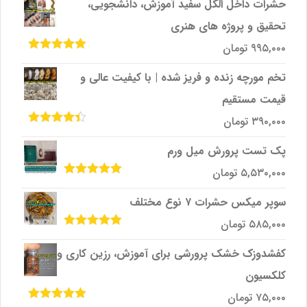
حشرات داخل الکل سفید آموزش، دانشجویی،
۳,۵۰۰,۰۰۰تومان
۲,۹۹۰,۰۰۰تومان
تحقیق و پروژه‌ های هنری
بود.
است.
۹۹۵,۰۰۰
تومان
امتیاز
5.00
از
5
تخم مورچه زنده و فریز شده | با کیفیت عالی و
قیمت مستقیم
۳۹۰,۰۰۰
تومان
امتیاز
4.33
از 5
پک تست پرورش میل ‌ورم
۵,۵۳۰,۰۰۰
تومان
امتیاز
5.00
از
5
سوپر میکس حشرات ۷ نوع مختلف
۵۸۵,۰۰۰
تومان
امتیاز
5.00
از
5
کفشدوزک خشک پرورشی برای آموزش، رزین کاری و
کلکسیون
۷۵,۰۰۰
تومان