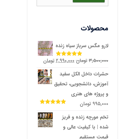
محصولات
لارو مگس سرباز سیاه زنده
قیمت
قیمت
۳,۵۰۰,۰۰۰
تومان
۲,۹۹۰,۰۰۰
تومان
امتیاز
5.00
از
5
اصلی
فعلی
حشرات داخل الکل سفید
۳,۵۰۰,۰۰۰تومان
۲,۹۹۰,۰۰۰تومان
آموزش، دانشجویی، تحقیق
بود.
است.
و پروژه‌ های هنری
۹۹۵,۰۰۰
تومان
امتیاز
5.00
از
5
تخم مورچه زنده و فریز
شده | با کیفیت عالی و
قیمت مستقیم