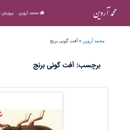
Ski
t
محمد آروین
پرورش ح
conten
محمد آروین
»
آفت گونی برنج
برچسب:
آفت گونی برنج