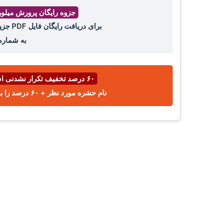
جزوه رایگان پرورش میلو
برای دریافت رایگان فایل PDF جزوه پرورش میل ورم ، عدد ۴۴ را با واتساپ ،ایتا، تلگرام
به شمار
۶۰ درصد تخفیف تکرار نشدنی اسفند ⌛
نام حشره مورد نظر + ۶۰ درصد را با پیامک یا واتساپ به شماره