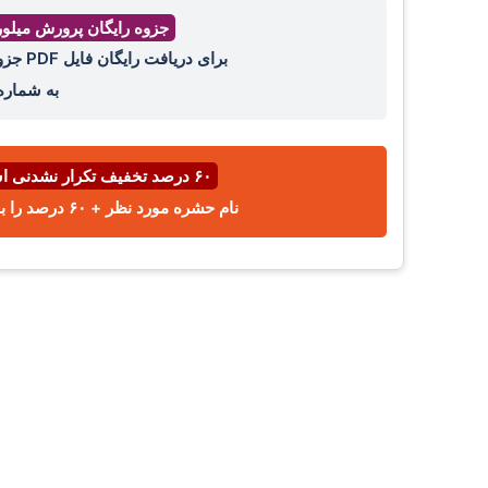
جزوه رایگان پرورش میلو
برای دریافت رایگان فایل PDF جزوه پرورش میل ورم ، عدد ۴۴ را با واتساپ ،ایتا، تلگرام
به شمار
۶۰ درصد تخفیف تکرار نشدنی اسفند ⌛
نام حشره مورد نظر + ۶۰ درصد را با پیامک یا واتساپ به شماره