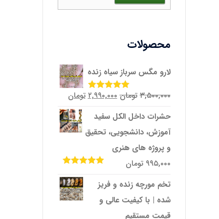
محصولات
لارو مگس سرباز سیاه زنده
قیمت
قیمت
۳,۵۰۰,۰۰۰
تومان
۲,۹۹۰,۰۰۰
تومان
امتیاز
5.00
از
5
اصلی
فعلی
حشرات داخل الکل سفید
۳,۵۰۰,۰۰۰تومان
۲,۹۹۰,۰۰۰تومان
آموزش، دانشجویی، تحقیق
بود.
است.
و پروژه‌ های هنری
۹۹۵,۰۰۰
تومان
امتیاز
5.00
از
5
تخم مورچه زنده و فریز
شده | با کیفیت عالی و
قیمت مستقیم