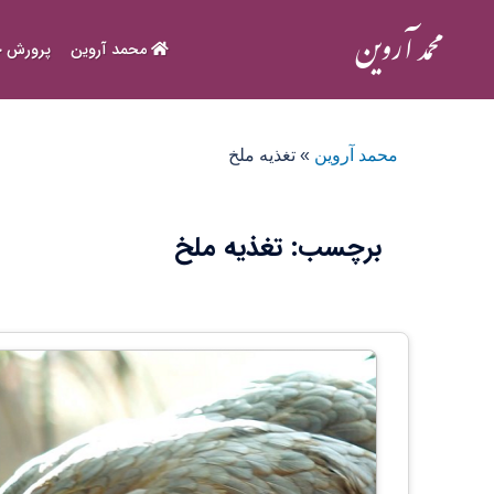
Ski
t
محمد آروین
پرورش ح
conten
محمد آروین
»
تغذیه ملخ
برچسب:
تغذیه ملخ