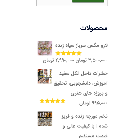
محصولات
لارو مگس سرباز سیاه زنده
قیمت
قیمت
۳,۵۰۰,۰۰۰
تومان
۲,۹۹۰,۰۰۰
تومان
امتیاز
5.00
از
5
اصلی
فعلی
حشرات داخل الکل سفید
۳,۵۰۰,۰۰۰تومان
۲,۹۹۰,۰۰۰تومان
آموزش، دانشجویی، تحقیق
بود.
است.
و پروژه‌ های هنری
۹۹۵,۰۰۰
تومان
امتیاز
5.00
از
5
تخم مورچه زنده و فریز
شده | با کیفیت عالی و
قیمت مستقیم