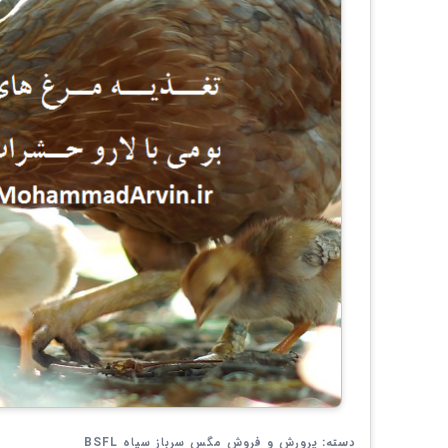
پرورش و فروش مگس سرباز سیاه BSFL
دسته: