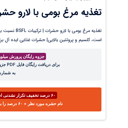
تغذیه مرغ بومی با لارو حشر
تغذیه مرغ بوم
است، کلسیم و پروتئین بالایی| حشرات غذایی ایده آل بر
جزوه رایگان پرورش میلو
برای دریافت رایگان فایل PDF جزوه پرورش میل ورم ، عدد ۴۴ را با واتساپ ،ایتا، تلگرام
به شمار
۶۰ درصد تخفیف تکرار نشدنی اسفند ⌛
نام حشره مورد نظر + ۶۰ درصد را با پیامک یا واتساپ به شماره