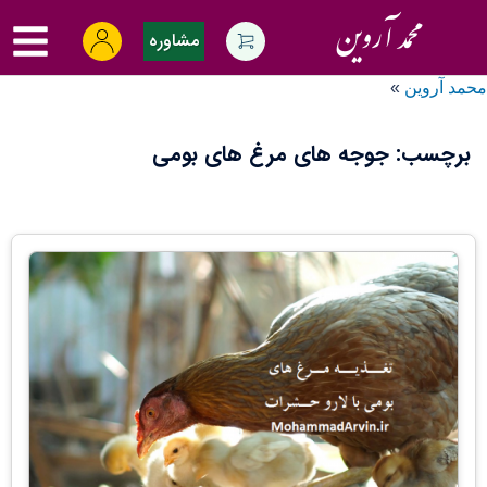
Ski
oggle
t
مشاوره
menu
conten
محمد آروین
»
برچسب:
جوجه های مرغ های بومی