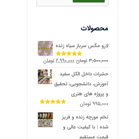
محصولات
لارو مگس سرباز سیاه زنده
قیمت
قیمت
۳,۵۰۰,۰۰۰
تومان
۲,۹۹۰,۰۰۰
تومان
امتیاز
5.00
از
5
اصلی
فعلی
حشرات داخل الکل سفید
۳,۵۰۰,۰۰۰تومان
۲,۹۹۰,۰۰۰تومان
آموزش، دانشجویی، تحقیق
بود.
است.
و پروژه‌ های هنری
۹۹۵,۰۰۰
تومان
امتیاز
5.00
از
5
تخم مورچه زنده و فریز
شده | با کیفیت عالی و
قیمت مستقیم