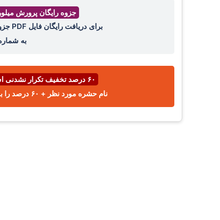
جزوه رایگان پرورش میلو
برای دریافت رایگان فایل PDF جزوه پرورش میل ورم ، عدد ۴۴ را با واتساپ ،ایتا، تلگرام
به شمار
۶۰ درصد تخفیف تکرار نشدنی اسفند ⌛
نام حشره مورد نظر + ۶۰ درصد را با پیامک یا واتساپ به شماره