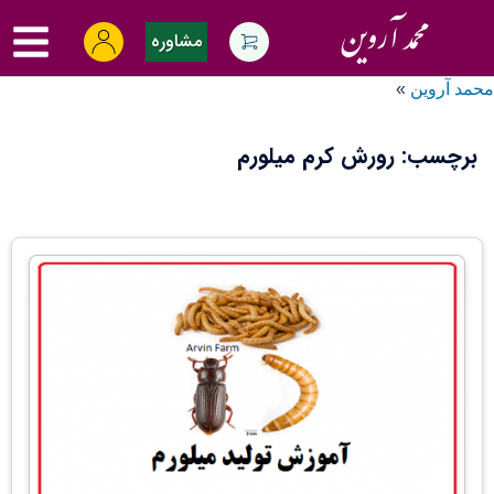
Ski
oggle
t
مشاوره
menu
conten
محمد آروین
»
برچسب:
رورش کرم میلورم