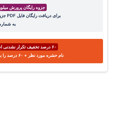
جزوه رایگان پرورش میلو
برای دریافت رایگان فایل PDF جزوه پرورش میل ورم ، عدد ۴۴ را با واتساپ ،ایتا، تلگرام
به شمار
۶۰ درصد تخفیف تکرار نشدنی اسفند ⌛
نام حشره مورد نظر + ۶۰ درصد را با پیامک یا واتساپ به شماره