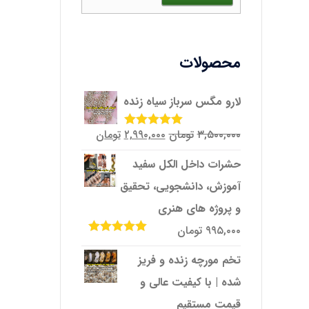
محصولات
لارو مگس سرباز سیاه زنده
قیمت
قیمت
۳,۵۰۰,۰۰۰
تومان
۲,۹۹۰,۰۰۰
تومان
امتیاز
5.00
از
5
اصلی
فعلی
حشرات داخل الکل سفید
۳,۵۰۰,۰۰۰تومان
۲,۹۹۰,۰۰۰تومان
آموزش، دانشجویی، تحقیق
بود.
است.
و پروژه‌ های هنری
۹۹۵,۰۰۰
تومان
امتیاز
5.00
از
5
تخم مورچه زنده و فریز
شده | با کیفیت عالی و
قیمت مستقیم