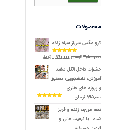
محصولات
لارو مگس سرباز سیاه زنده
قیمت
قیمت
۳,۵۰۰,۰۰۰
تومان
۲,۹۹۰,۰۰۰
تومان
امتیاز
5.00
از
5
اصلی
فعلی
حشرات داخل الکل سفید
۳,۵۰۰,۰۰۰تومان
۲,۹۹۰,۰۰۰تومان
آموزش، دانشجویی، تحقیق
بود.
است.
و پروژه‌ های هنری
۹۹۵,۰۰۰
تومان
امتیاز
5.00
از
5
تخم مورچه زنده و فریز
شده | با کیفیت عالی و
قیمت مستقیم