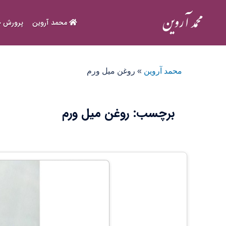
Ski
t
محمد آروین
پرورش ح
conten
محمد آروین
»
روغن میل ورم
برچسب:
روغن میل ورم