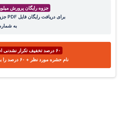
جزوه رایگان پرورش میلو
برای دریافت رایگان فایل PDF جزوه پرورش میل ورم ، عدد ۴۴ را با واتساپ ،ایتا، تلگرام
به شمار
۶۰ درصد تخفیف تکرار نشدنی اسفند ⌛
نام حشره مورد نظر + ۶۰ درصد را با پیامک یا واتساپ به شماره