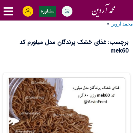
Ski
oggle
t
مشاوره
menu
conten
محمد آروین
»
برچسب:
غذای خشک پرندگان مدل میلورم کد
mek60