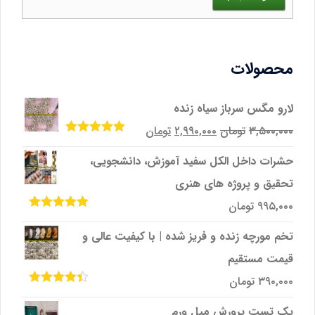
محصولات
لارو مگس سرباز سیاه زنده
قیمت
قیمت
۳,۵۰۰,۰۰۰
تومان
۲,۹۹۰,۰۰۰
تومان
امتیاز
5.00
از
اصلی
فعلی
5
حشرات داخل الکل سفید آموزش، دانشجویی،
۳,۵۰۰,۰۰۰تومان
۲,۹۹۰,۰۰۰تومان
تحقیق و پروژه‌ های هنری
بود.
است.
۹۹۵,۰۰۰
تومان
امتیاز
5.00
از
5
تخم مورچه زنده و فریز شده | با کیفیت عالی و
قیمت مستقیم
۳۹۰,۰۰۰
تومان
امتیاز
4.33
از 5
پک تست پرورش میل ‌ورم