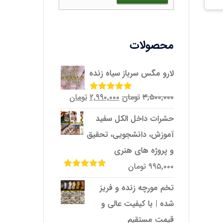
محصولات
لارو مگس سرباز سیاه زنده
قیمت
قیمت
۳,۵۰۰,۰۰۰
تومان
۲,۹۹۰,۰۰۰
تومان
امتیاز
5.00
از
5
اصلی
فعلی
حشرات داخل الکل سفید
۳,۵۰۰,۰۰۰تومان
۲,۹۹۰,۰۰۰تومان
آموزش، دانشجویی، تحقیق
بود.
است.
و پروژه‌ های هنری
۹۹۵,۰۰۰
تومان
امتیاز
5.00
از
5
تخم مورچه زنده و فریز
شده | با کیفیت عالی و
قیمت مستقیم