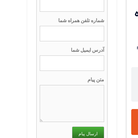
زنده
شماره تلفن همراه شما
رم mek10
آدرس ایمیل شما
متن پیام
ارسال پیام