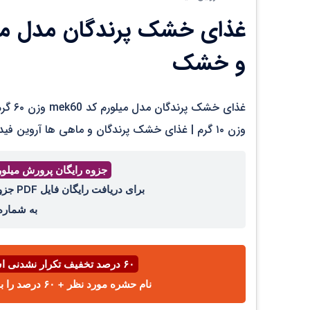
و خشک
وزن ۱۰ گرم | غذای خشک پرندگان و ماهی ها آروین فید مدل میلورم وزن ۷۰ گرم
جزوه رایگان پرورش میلو
برای دریافت رایگان فایل PDF جزوه پرورش میل ورم ، عدد ۴۴ را با واتساپ ،ایتا، تلگرام
به شمار
۶۰ درصد تخفیف تکرار نشدنی اسفند ⌛
نام حشره مورد نظر + ۶۰ درصد را با پیامک یا واتساپ به شماره