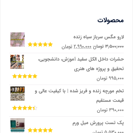
محصولات
لارو مگس سرباز سیاه زنده
قیمت
قیمت
۳,۵۰۰,۰۰۰
تومان
۲,۹۹۰,۰۰۰
تومان
امتیاز
5.00
از
اصلی
فعلی
5
حشرات داخل الکل سفید آموزش، دانشجویی،
۳,۵۰۰,۰۰۰تومان
۲,۹۹۰,۰۰۰تومان
تحقیق و پروژه‌ های هنری
بود.
است.
۹۹۵,۰۰۰
تومان
امتیاز
5.00
از
5
تخم مورچه زنده و فریز شده | با کیفیت عالی و
قیمت مستقیم
۳۹۰,۰۰۰
تومان
امتیاز
4.33
از 5
پک تست پرورش میل ‌ورم
۵,۵۳۰,۰۰۰
تومان