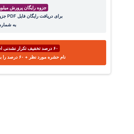
جزوه رایگان پرورش میلو
برای دریافت رایگان فایل PDF جزوه پرورش میل ورم ، عدد ۴۴ را با واتساپ ،ایتا، تلگرام
به شمار
۶۰ درصد تخفیف تکرار نشدنی اسفند ⌛
نام حشره مورد نظر + ۶۰ درصد را با پیامک یا واتساپ به شماره