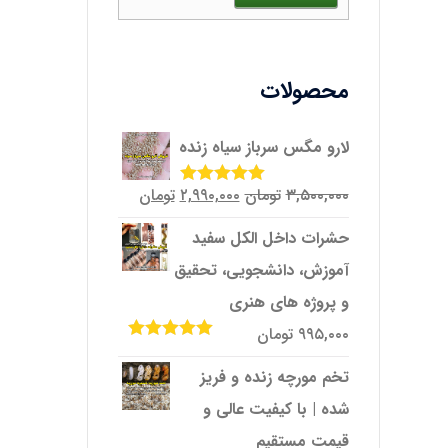
محصولات
لارو مگس سرباز سیاه زنده
قیمت
قیمت
۳,۵۰۰,۰۰۰
تومان
۲,۹۹۰,۰۰۰
تومان
امتیاز
5.00
از
5
اصلی
فعلی
حشرات داخل الکل سفید
۳,۵۰۰,۰۰۰تومان
۲,۹۹۰,۰۰۰تومان
آموزش، دانشجویی، تحقیق
بود.
است.
و پروژه‌ های هنری
۹۹۵,۰۰۰
تومان
امتیاز
5.00
از
5
تخم مورچه زنده و فریز
شده | با کیفیت عالی و
قیمت مستقیم