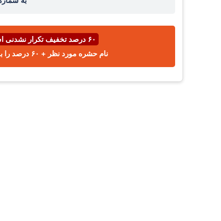
به شمار
۶۰ درصد تخفیف تکرار نشدنی اسفند ⌛
نام حشره مورد نظر + ۶۰ درصد را با پیامک یا واتساپ به شماره