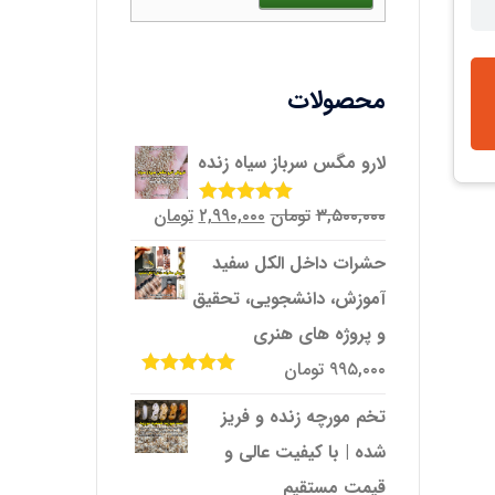
محصولات
لارو مگس سرباز سیاه زنده
قیمت
قیمت
۳,۵۰۰,۰۰۰
تومان
۲,۹۹۰,۰۰۰
تومان
امتیاز
5.00
از
5
اصلی
فعلی
حشرات داخل الکل سفید
۳,۵۰۰,۰۰۰تومان
۲,۹۹۰,۰۰۰تومان
آموزش، دانشجویی، تحقیق
بود.
است.
و پروژه‌ های هنری
۹۹۵,۰۰۰
تومان
امتیاز
5.00
از
5
تخم مورچه زنده و فریز
شده | با کیفیت عالی و
قیمت مستقیم