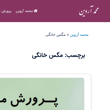
Ski
t
محمد آروین
پرورش ح
conten
محمد آروین
»
مگس خانگی
برچسب:
مگس خانگی