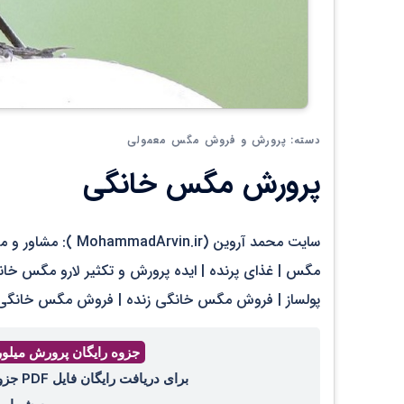
پرورش و فروش مگس معمولی
دسته:
پرورش مگس خانگی
سایت محمد آروین (
مگس | غذای پرنده | ایده پرورش و تکثیر لارو مگس خ
پولساز | فروش مگس خانگی زنده | فروش مگس خانگ
جزوه رایگان پرورش میلو
برای دریافت رایگان فایل PDF جزوه پرورش میل ورم ، عدد ۴۴ را با واتساپ ،ایتا، تلگرام