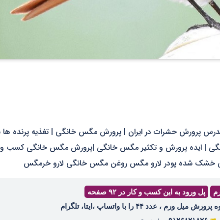
MohammadArvin.ir ): مشاور و مدرس پرورش حشرات در ایران | پرورش مگس خانگی | تغذیه پرنده ها ب
انگی | ایده پرورش و تکثیر مگس خانگی |پرورش مگس خانگی کسب و ک
ی خشک شده پودر لارو مگس روغن مگس خانگی لارو خرمگس
رم
پل ورود به این کسب و کار در ۹۲ صفحه