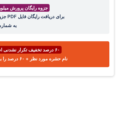
جزوه رایگان پرورش میلو
برای دریافت رایگان فایل PDF جزوه پرورش میل ورم ، عدد ۴۴ را با واتساپ ،ایتا، تلگرام
به شمار
۶۰ درصد تخفیف تکرار نشدنی اسفند ⌛
نام حشره مورد نظر + ۶۰ درصد را با پیامک یا واتساپ به شماره