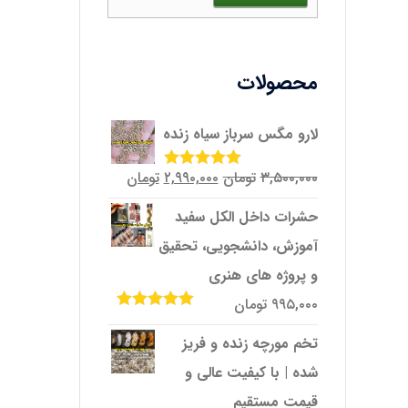
محصولات
لارو مگس سرباز سیاه زنده
قیمت
قیمت
۳,۵۰۰,۰۰۰
تومان
۲,۹۹۰,۰۰۰
تومان
امتیاز
5.00
از
5
اصلی
فعلی
حشرات داخل الکل سفید
۳,۵۰۰,۰۰۰تومان
۲,۹۹۰,۰۰۰تومان
آموزش، دانشجویی، تحقیق
بود.
است.
و پروژه‌ های هنری
۹۹۵,۰۰۰
تومان
امتیاز
5.00
از
5
تخم مورچه زنده و فریز
شده | با کیفیت عالی و
قیمت مستقیم