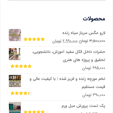
محصولات
لارو مگس سرباز سیاه زنده
قیمت
قیمت
۳,۵۰۰,۰۰۰
تومان
۲,۹۹۰,۰۰۰
تومان
امتیاز
5.00
از
اصلی
فعلی
5
حشرات داخل الکل سفید آموزش، دانشجویی،
۳,۵۰۰,۰۰۰تومان
۲,۹۹۰,۰۰۰تومان
تحقیق و پروژه‌ های هنری
بود.
است.
۹۹۵,۰۰۰
تومان
امتیاز
5.00
از
5
تخم مورچه زنده و فریز شده | با کیفیت عالی و
قیمت مستقیم
۳۹۰,۰۰۰
تومان
امتیاز
4.33
از 5
پک تست پرورش میل ‌ورم