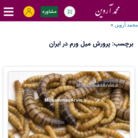
Ski
oggle
t
مشاوره
menu
conten
محمد آروین
»
برچسب:
پرورش میل ورم در ایران