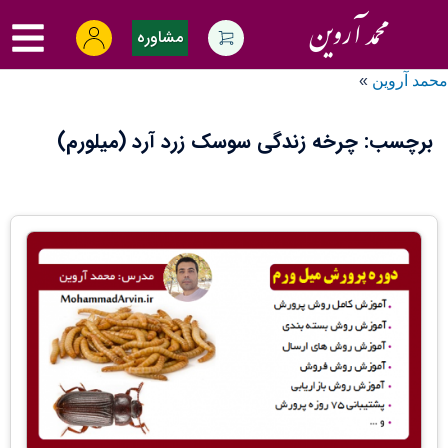
Ski
oggle
t
مشاوره
menu
conten
محمد آروین
»
برچسب:
چرخه زندگی سوسک زرد آرد (میلورم)