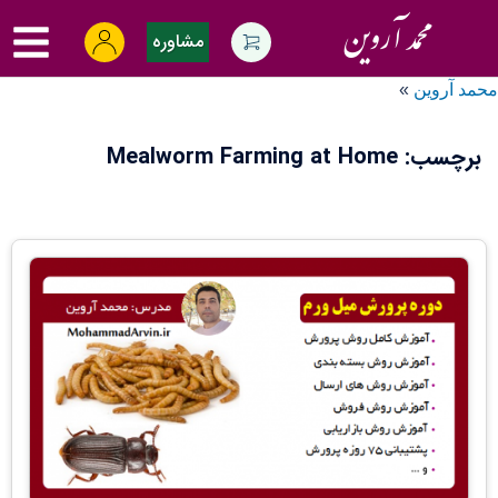
Ski
oggle
t
مشاوره
menu
conten
محمد آروین
»
برچسب:
Mealworm Farming at Home