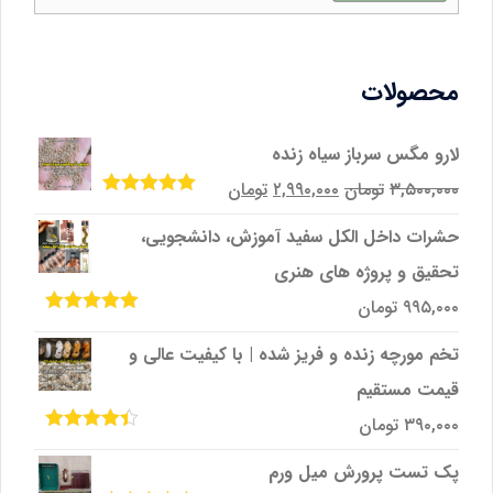
محصولات
لارو مگس سرباز سیاه زنده
قیمت
قیمت
۳,۵۰۰,۰۰۰
تومان
۲,۹۹۰,۰۰۰
تومان
امتیاز
5.00
از
اصلی
فعلی
5
حشرات داخل الکل سفید آموزش، دانشجویی،
۳,۵۰۰,۰۰۰تومان
۲,۹۹۰,۰۰۰تومان
تحقیق و پروژه‌ های هنری
بود.
است.
۹۹۵,۰۰۰
تومان
امتیاز
5.00
از
5
تخم مورچه زنده و فریز شده | با کیفیت عالی و
قیمت مستقیم
۳۹۰,۰۰۰
تومان
امتیاز
4.33
از 5
پک تست پرورش میل ‌ورم