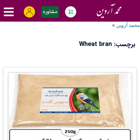
Ski
oggle
t
مشاوره
menu
conten
محمد آروین
»
برچسب:
Wheat bran