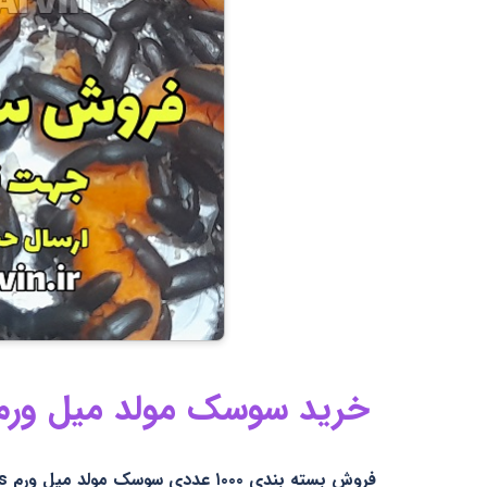
خرید سوسک مولد میل ورم جهت 
فروش بسته بندی ۱۰۰۰ عددی سوسک مولد میل ورم darkling beetles جهت تکثیر و پرورش میل ورم .