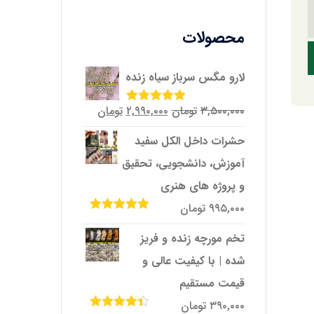
محصولات
لارو مگس سرباز سیاه زنده
قیمت
قیمت
۳,۵۰۰,۰۰۰
تومان
۲,۹۹۰,۰۰۰
تومان
امتیاز
5.00
از
5
اصلی
فعلی
حشرات داخل الکل سفید
۳,۵۰۰,۰۰۰تومان
۲,۹۹۰,۰۰۰تومان
آموزش، دانشجویی، تحقیق
بود.
است.
و پروژه‌ های هنری
۹۹۵,۰۰۰
تومان
امتیاز
5.00
از
5
تخم مورچه زنده و فریز
شده | با کیفیت عالی و
قیمت مستقیم
۳۹۰,۰۰۰
تومان