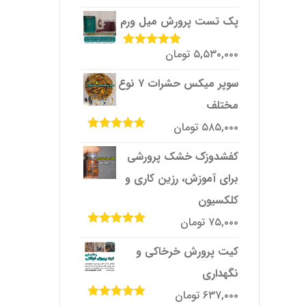
امتیاز
4.33
از 5
پک تست پرورش میل ‌ورم
۵,۵۳۰,۰۰۰
تومان
امتیاز
5.00
از
5
سوپر میکس حشرات ۷ نوع
مختلف
۵۸۵,۰۰۰
تومان
امتیاز
5.00
از
5
کفشدوزک خشک پرورشی
برای آموزش، رزین کاری و
کلکسیون
۷۵,۰۰۰
تومان
امتیاز
5.00
از
5
کیت پرورش خرخاکی و
نگهداری
۶۳۷,۰۰۰
تومان