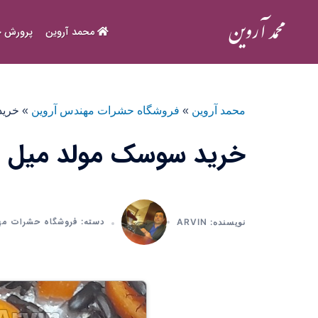
Ski
t
محمد آروین
پرورش ح
conten
محمد آروین
»
فروشگاه حشرات مهندس آروین
»
خرید 
خرید سوسک مولد میل ورم ج
فروشگاه حشرات مه
دسته:
نویسنده: ARVIN