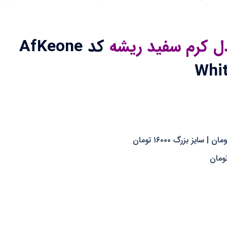
دل کرم سفید ریشه
کد AfKeone