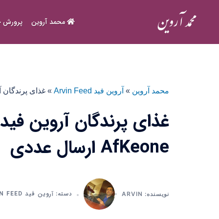
Ski
t
محمد آروین
پرورش ح
conten
محمد آروین
»
آروین فید Arvin Feed
»
غذای پرندگان آروین 
غذای پرندگان آروین فید
AfKeone ارسال عددی
آروین فید ARVIN FEED
دسته:
نویسنده: ARVIN