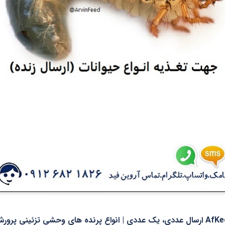
غذای پرندگان آروین فید مدل کرم سفید ریشه کد AfKeone ارسال عددی، یک عددی | انواع پرنده های وحشی تزئینی پر