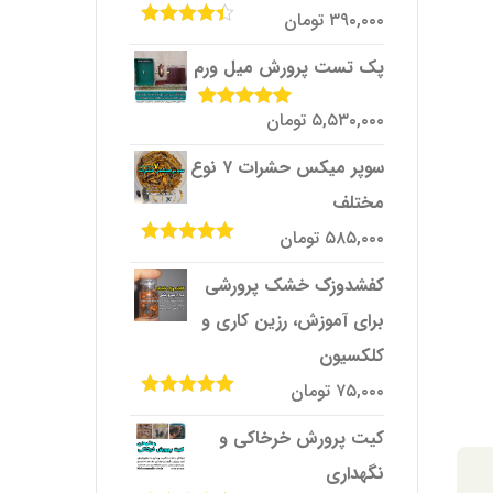
۳۹۰,۰۰۰
تومان
امتیاز
4.33
از 5
پک تست پرورش میل ‌ورم
۵,۵۳۰,۰۰۰
تومان
امتیاز
5.00
از
5
سوپر میکس حشرات ۷ نوع
مختلف
۵۸۵,۰۰۰
تومان
امتیاز
5.00
از
5
کفشدوزک خشک پرورشی
برای آموزش، رزین کاری و
کلکسیون
۷۵,۰۰۰
تومان
امتیاز
5.00
از
5
کیت پرورش خرخاکی و
نگهداری