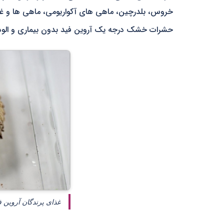
خروس، بلدرچین، ماهی های آکواریومی، ماهی ها و غی
حشرات خشک درجه یک آروین فید بدون بیماری و الودگ
غذای پرندگان آروین ف