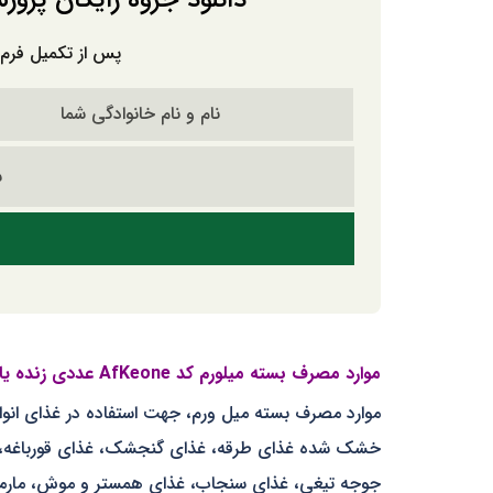
پس از تکمیل فرم، 
موارد مصرف بسته میلورم کد AfKeone عددی زنده یا خشک شده:
موارد مصرف بسته میل ورم، جهت استفاده در غذای انواع 
خشک شده غذای طرقه، غذای گنجشک، غذای قورباغه، پک
جوجه تیغی، غذای سنجاب، غذای همستر و موش، مارمو