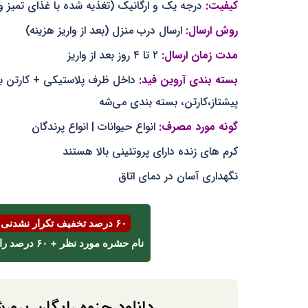
کیفیت:
درجه یک و ارگانیک (تغذیه شده با غذای تمیز و
روش ارسال:
ارسال درب منزل (بعد از واریز هزینه)
مدت زمان ارسال:
۲ تا ۴ روز بعد از واریز
بسته بندی آروین فید:
پیشتاز،کارتن، بسته بندی می‌شه
گونه مورد مصرف:
انواع حیوانات | انواع پرندگان
کرم های زنده دارای پروتئینی بالا هستند
نگهداری آسان در دمای اتاق
۶۰ درصد تخفیف تکرار نشدنی اسفند ⌛
نام حشره مورد نظر + ۶۰ درصد را با پیامک یا واتساپ به شماره
دانلود جزوه رایگان پرور