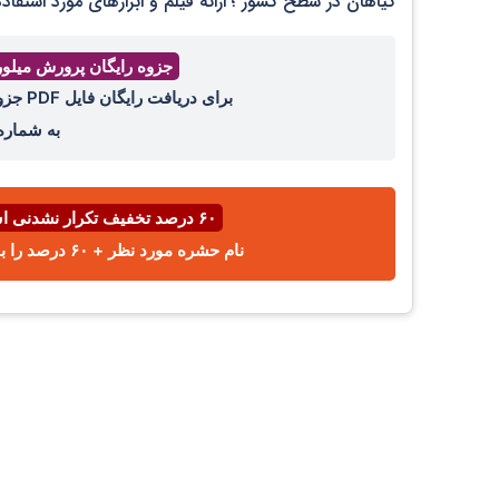
گیاهان در سطح کشور ؛ ارائه فیلم و ابزارهای مورد استف
جزوه رایگان پرورش میلو
برای دریافت رایگان فایل PDF جزوه پرورش میل ورم ، عدد ۴۴ را با واتساپ ،ایتا، تلگرام
به شمار
۶۰ درصد تخفیف تکرار نشدنی اسفند ⌛
نام حشره مورد نظر + ۶۰ درصد را با پیامک یا واتساپ به شماره