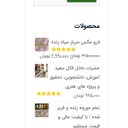
محصولات
لارو مگس سرباز سیاه زنده
قیمت
قیمت
۳,۵۰۰,۰۰۰
تومان
۲,۹۹۰,۰۰۰
تومان
امتیاز
5.00
از
5
اصلی
فعلی
حشرات داخل الکل سفید
۳,۵۰۰,۰۰۰تومان
۲,۹۹۰,۰۰۰تومان
آموزش، دانشجویی، تحقیق
بود.
است.
و پروژه‌ های هنری
۹۹۵,۰۰۰
تومان
امتیاز
5.00
از
5
تخم مورچه زنده و فریز
شده | با کیفیت عالی و
قیمت مستقیم