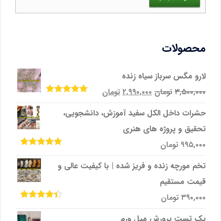
محصولات
لارو مگس سرباز سیاه زنده
قیمت
قیمت
۳,۵۰۰,۰۰۰
تومان
۲,۹۹۰,۰۰۰
تومان
امتیاز
5.00
از
اصلی
فعلی
5
حشرات داخل الکل سفید آموزش، دانشجویی،
۳,۵۰۰,۰۰۰تومان
۲,۹۹۰,۰۰۰تومان
تحقیق و پروژه‌ های هنری
بود.
است.
۹۹۵,۰۰۰
تومان
امتیاز
5.00
از
5
تخم مورچه زنده و فریز شده | با کیفیت عالی و
قیمت مستقیم
۳۹۰,۰۰۰
تومان
امتیاز
4.33
از 5
پک تست پرورش میل ‌ورم