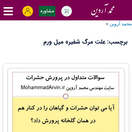
Ski
oggle
t
مشاوره
menu
conten
محمد آروین
»
برچسب:
علت مرگ شفیره میل ورم