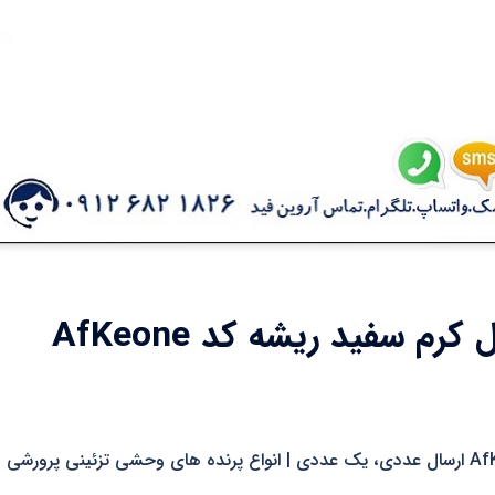
غذای پرندگان آروین فید مدل کرم سفید ریشه کد AfKeone
غذای پرندگان آروین فید مدل کرم سفید ریشه کد AfKeone ارسال عددی، یک عددی | انواع پرنده های وحشی تزئینی پرورشی