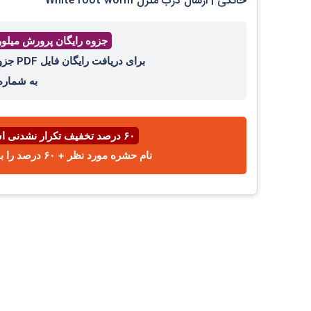
خانگی | ارسال درب منزل White root worm
جزوه رایگان پرورش میلو
برای دریافت رایگان فایل PDF جزوه پرورش میل ورم ، عدد ۴۴ را با واتساپ ،ایتا، تلگرام
به شمار
۶۰ درصد تخفیف تکرار نشدنی اسفند ⌛
نام حشره مورد نظر + ۶۰ درصد را با پیامک یا واتساپ به شماره