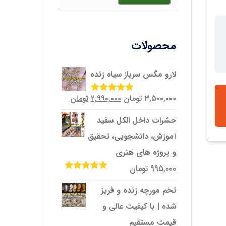
محصولات
لارو مگس سرباز سیاه زنده
قیمت
قیمت
۳,۵۰۰,۰۰۰
تومان
۲,۹۹۰,۰۰۰
تومان
امتیاز
5.00
از
5
اصلی
فعلی
حشرات داخل الکل سفید
۳,۵۰۰,۰۰۰تومان
۲,۹۹۰,۰۰۰تومان
آموزش، دانشجویی، تحقیق
بود.
است.
و پروژه‌ های هنری
۹۹۵,۰۰۰
تومان
امتیاز
5.00
از
5
تخم مورچه زنده و فریز
شده | با کیفیت عالی و
قیمت مستقیم