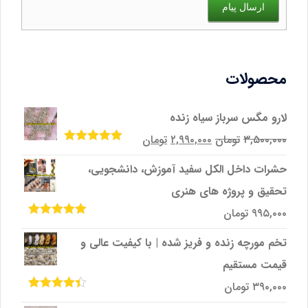
ارسال پیام
محصولات
لارو مگس سرباز سیاه زنده
قیمت
قیمت
۳,۵۰۰,۰۰۰
تومان
۲,۹۹۰,۰۰۰
تومان
امتیاز
5.00
از
اصلی
فعلی
5
حشرات داخل الکل سفید آموزش، دانشجویی،
۳,۵۰۰,۰۰۰تومان
۲,۹۹۰,۰۰۰تومان
تحقیق و پروژه‌ های هنری
بود.
است.
۹۹۵,۰۰۰
تومان
امتیاز
5.00
از
5
تخم مورچه زنده و فریز شده | با کیفیت عالی و
قیمت مستقیم
۳۹۰,۰۰۰
تومان
امتیاز
4.33