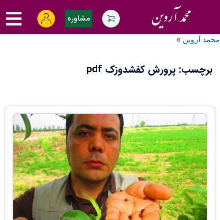
Ski
oggle
t
مشاوره
menu
conten
محمد آروین
»
برچسب:
پرورش کفشدوزک pdf