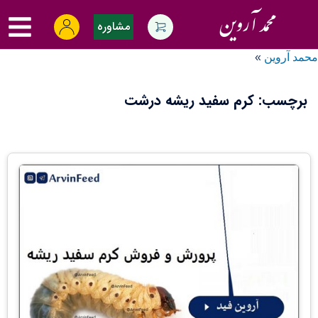
Ski
oggle
t
مشاوره
menu
conten
محمد آروین
»
برچسب:
کرم سفید ریشه درشت