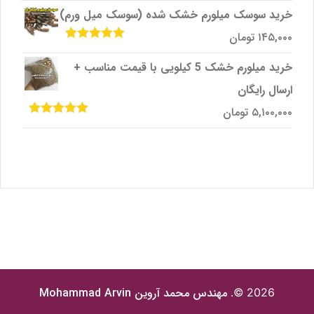
5
خرید سوسک میلورم خشک شده (سوسک میل ورم)
۱۴۵,۰۰۰
تومان
امتیاز
5.00
از
5
خرید میلورم خشک 5 کیلویی با قیمت مناسب +
ارسال رایگان
۵,۱۰۰,۰۰۰
تومان
امتیاز
5.00
از
5
مهندس محمد آروین
Mohammad Arvin
2026 ©.