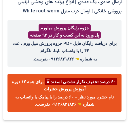
ارسال عددی، یک عددی | انواع پرنده های وحشی تزئینی
پرورشی خانگی | ارسال درب منزل White root worm
جزوه رایگان پرورش میلورم
پل ورود به این کسب و کار در ۹۲ صفحه
برای دریافت رایگان فایل PDF جزوه پرورش میل ورم ، عدد
۴۴ را با واتساپ ،ایتا، تلگرام
به شماره
☚
۰۹۱۲۶۸۲۱۸۲۶ بفرست.
۶۰ درصد تخفیف تکرار نشدنی اسفند ⌛
برای همه ۱۲ دوره
آموزش پرورش حشرات
نام حشره مورد نظر + ۶۰ درصد را با پیامک یا واتساپ به
شماره
☚
۰۹۱۲۶۸۲۱۸۲۶ بفرست.