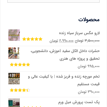
محصولات
لارو مگس سرباز سیاه زنده
قیمت
قیمت
۳,۵۰۰,۰۰۰
تومان
۲,۹۹۰,۰۰۰
تومان
امتیاز
5.00
از
اصلی
فعلی
5
حشرات داخل الکل سفید آموزش، دانشجویی،
۳,۵۰۰,۰۰۰تومان
۲,۹۹۰,۰۰۰تومان
تحقیق و پروژه‌ های هنری
بود.
است.
۹۹۵,۰۰۰
تومان
امتیاز
5.00
از
5
تخم مورچه زنده و فریز شده | با کیفیت عالی و
قیمت مستقیم
۳۹۰,۰۰۰
تومان
امتیاز
4.33
از 5
پک تست پرورش میل ‌ورم