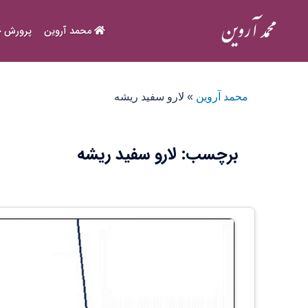
Ski
t
محمد آروین
پرورش ح
conten
محمد آروین
»
لارو سفید ریشه
برچسب:
لارو سفید ریشه