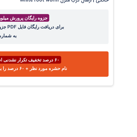
خانگی | ارسال درب منزل White root worm
جزوه رایگان پرورش میلو
برای دریافت رایگان فایل PDF جزوه پرورش میل ورم ، عدد ۴۴ را با واتساپ ،ایتا، تلگرام
به شمار
۶۰ درصد تخفیف تکرار نشدنی اسفند ⌛
نام حشره مورد نظر + ۶۰ درصد را با پیامک یا واتساپ به شماره