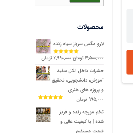
محصولات
لارو مگس سرباز سیاه زنده
قیمت
قیمت
۳,۵۰۰,۰۰۰
تومان
۲,۹۹۰,۰۰۰
تومان
امتیاز
5.00
از
5
اصلی
فعلی
حشرات داخل الکل سفید
۳,۵۰۰,۰۰۰تومان
۲,۹۹۰,۰۰۰تومان
آموزش، دانشجویی، تحقیق
بود.
است.
و پروژه‌ های هنری
۹۹۵,۰۰۰
تومان
امتیاز
5.00
از
5
تخم مورچه زنده و فریز
شده | با کیفیت عالی و
قیمت مستقیم