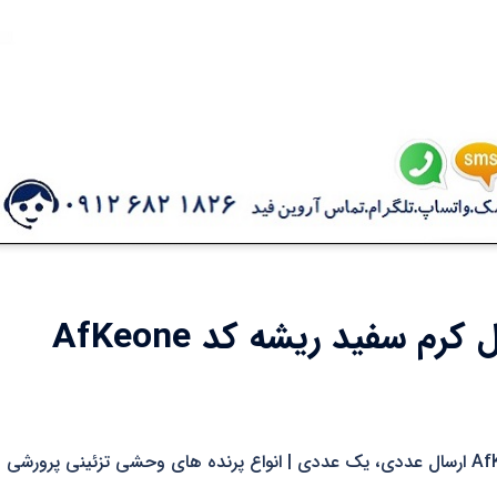
غذای پرندگان آروین فید مدل کرم سفید ریشه کد AfKeone
غذای پرندگان آروین فید مدل کرم سفید ریشه کد AfKeone ارسال عددی، یک عددی | انواع پرنده های وحشی تزئینی پرورشی